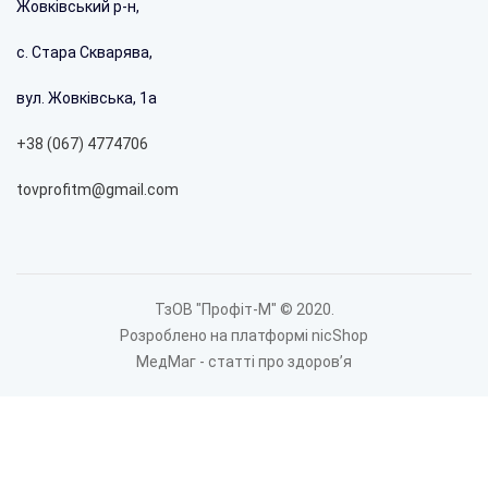
Жовківський р-н,
с. Стара Скварява,
вул. Жовківська, 1а
+38 (067) 4774706
tovprofitm@gmail.com
ТзОВ "Профіт-М" © 2020.
Розроблено на платформі nicShop
МедМаг - статті про здоровʼя