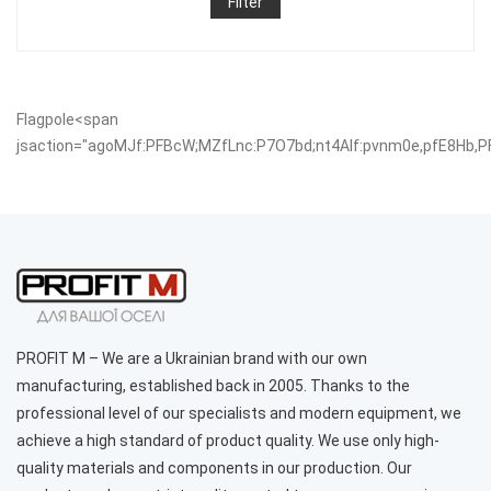
Filter
Flagpole
<span
jsaction="agoMJf:PFBcW;MZfLnc:P7O7bd;nt4Alf:pvnm0e,pfE8Hb,
PROFIT M – We are a Ukrainian brand with our own
manufacturing, established back in 2005. Thanks to the
professional level of our specialists and modern equipment, we
achieve a high standard of product quality. We use only high-
quality materials and components in our production. Our