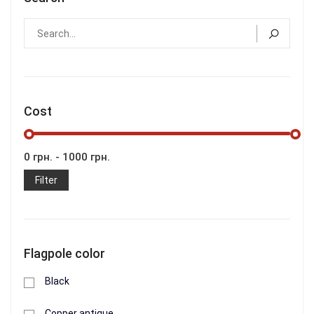
Cost
Flagpole Profit M Trident Liberty black
Filter
1 000 грн.
+
Flagpole color
Buy
Black
Copper antique