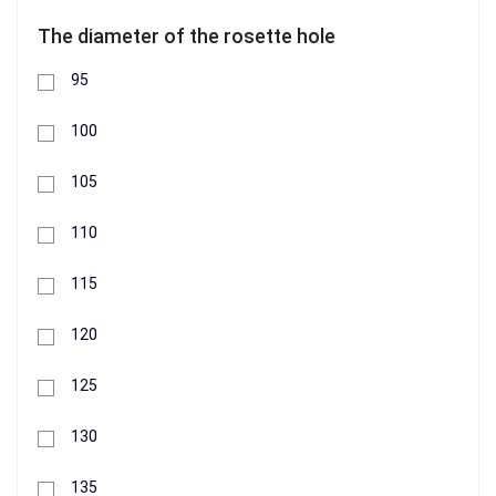
+
The diameter of the rosette hole
Buy
95
100
105
110
115
120
125
130
Adapter round Profit M Ø 100 x Ø 120 mm
135