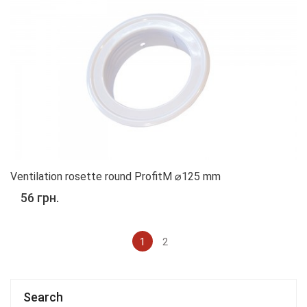
Ventilation rosette round ProfitM ⌀125 mm
56 грн.
1
2
Search