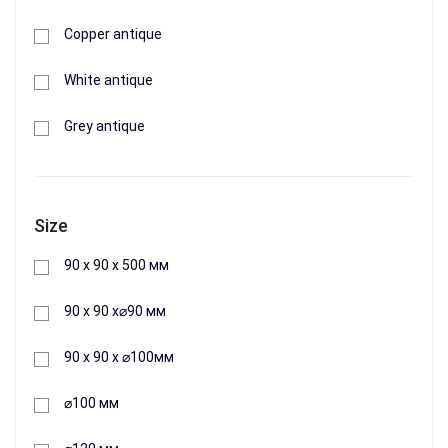
Copper antique
+
White antique
Buy
Grey antique
Size
90 х 90 х 500 мм
90 х 90 х⌀90 мм
90 х 90 х ⌀100мм
⌀100 мм
Knee metal for an extract of Profit M of 90 x