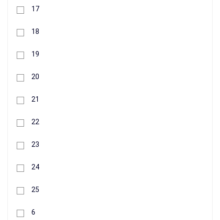
+
17
Buy
18
19
20
21
22
23
24
25
Decorative lattice Profit M ∅ 120 mm
6
87 грн.