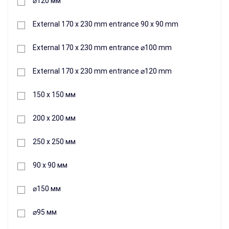
⌀120 мм
90 x 90 mm of brown color
External 170 x 230 mm entrance 90 x 90 mm
132 грн.
Коліно для витяжки Сьогодні на ринку є дуже великий
External 170 x 230 mm entrance ⌀100 mm
різновид колін для витяжки, різної довжини та діаметри, в
External 170 x 230 mm entrance ⌀120 mm
матеріалі пвх. Використовують коліно для монтажу
витяжних каналів на вашій кухні. Ми пропонуємо
150 х 150 мм
альтернативний варіант, надзвичайно стійкий до
температури та...
200 х 200 мм
+
250 х 250 мм
Buy
90 х 90 мм
⌀150 мм
⌀95 мм