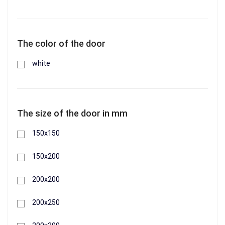
The color of the door
white
The size of the door in mm
150х150
330 грн.
150х200
200х200
+
Buy
200х250