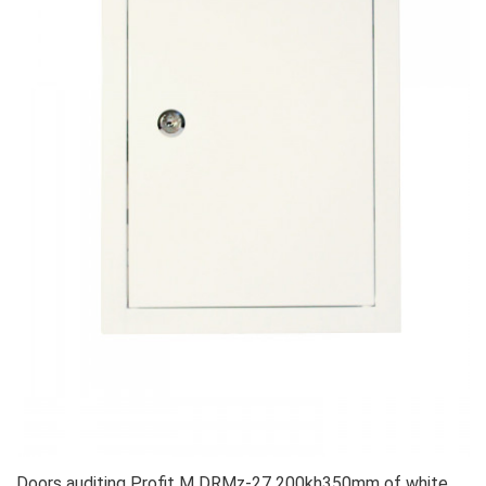
Doors auditing Profit M DRMz-27 200kh350mm of white