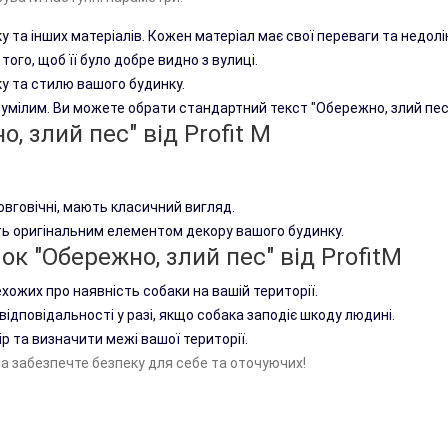
+
у та інших матеріалів. Кожен матеріал має свої переваги та недолі
Купити
того, щоб її було добре видно з вулиці.
ку та стилю вашого будинку.
озумілим. Ви можете обрати стандартний текст "Обережно, злий пес
Табличка Обережно з
 злий пес" від Profit M
400 грн.
Табличка Обережно злий пес 
довговічні, мають класичний вигляд.
атмосферних чинників.Встан
ть оригінальним елементом декору вашого будинку.
собаки породи англійський б
к "Обережно, злий пес" від ProfitM
Розмір таблички: 200х200мм.
хожих про наявність собаки на вашій території.
ідповідальності у разі, якщо собака заподіє шкоду людині.
+
р та визначити межі вашої території.
Купити
та забезпечте безпеку для себе та оточуючих!
Табличка Обережно у 