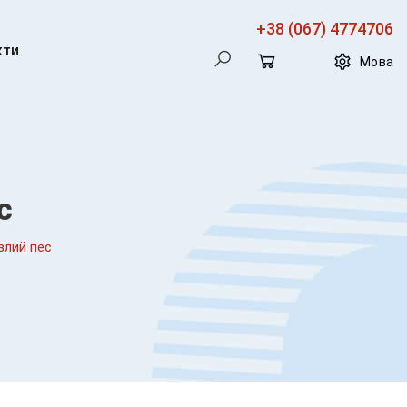
+38 (067) 4774706
кти
Мова
с
злий пес