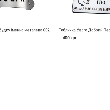
 будку іменна металева 002
Табличка Увага Добрий Пе
400 грн.
Табличка Обережно з
400 грн.
Табличка Обережно злий пес
пороштовою фарбою (білий гл
атмосферних чинників, волого
застереження осіб, що заходят
+