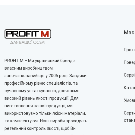
Має
Про 
PROFIT M – Ми український бренд з
Пове
власним виробництвом,
Серві
започаткований ще у 2005 році. Завдяки
професійному рівню спеціалістів, та
Катал
сучасному устаткуванню, досягаємо
високий рівень якості продукції. Для
Умов
виготовлення нашої продукції, ми
Серт
використовуємо тільки якісні матеріали,
станд
та комплектуючі. Наші вироби проходять
ретельний контроль якості, щоб Ви