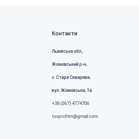
Контакти
Львівська обл.,
еся собака №4
Жовківський р-н,
с. Стара Скварява,
ка 240х180 №4 Виготовлена з оцинкованого металу металу.
вул. Жовківська, 1а
бою (білий гладкий,жовтий гладкий, та чорний матовий).
 чинників, вологостійкі. Таблички закріплюють на хвіртку
+38 (067) 4774706
 що заходять. У першому варіанті таблички,...
tovprofitm@gmail.com