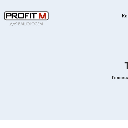
Ка
Головн