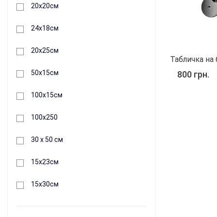
20х20см
24х18см
20х25см
Табличка на
50х15см
800 грн.
100х15см
100х250
30 х 50 см
15х23см
15х30см