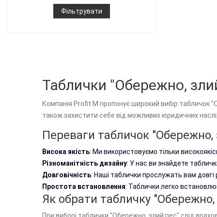
Фільтрувати
Таблички "Обережно, злий 
Компанія Profit M пропонує широкий вибір табличок "
також захистити себе від можливих юридичних наслі
Переваги табличок "Обережно, з
Висока якість
: Ми використовуємо тільки високоякісн
Різноманітність дизайну
: У нас ви знайдете таблич
Довговічність
: Наші таблички прослужать вам довгі 
Простота встановлення
: Таблички легко встановлю
Як обрати табличку "Обережно, з
При виборі таблички "Обережно, злий пес" слід врахо