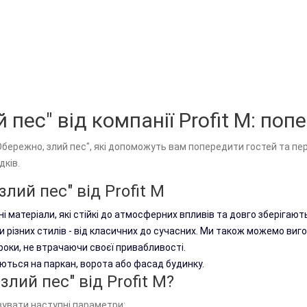
Купити
Табличка Обережно з
400 грн.
пес" від компанії Profit M: поп
+
Купити
Обережно, злий пес", які допоможуть вам попередити гостей та пер
дків.
лий пес" від Profit M
Табличка на будку ім
і матеріали, які стійкі до атмосферних впливів та довго зберігають
800 грн.
ки різних стилів - від класичних до сучасних. Ми також можемо ви
роки, не втрачаючи своєї привабливості.
Табличка на вольєр чи будку,
ються на паркан, ворота або фасад будинку.
атмосферних чинників: дощу, 
лий пес" від Profit M?
розробити індивідуальний роз
вувати наступні параметри: