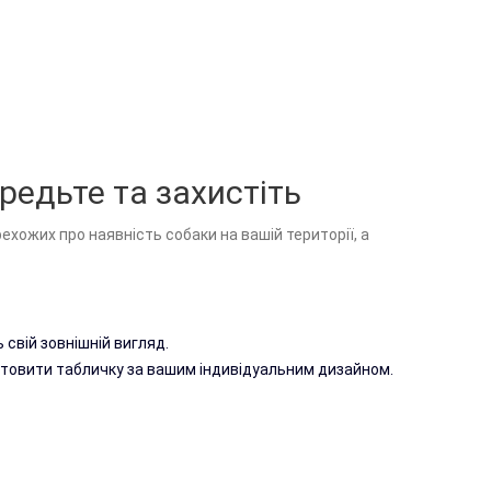
ла жінка 008
ередьте та захистіть
ехожих про наявність собаки на вашій території, а
енна металева 001
 свій зовнішній вигляд.
готовити табличку за вашим індивідуальним дизайном.
 виготовлені з нержавіючої сталі. Не піддається впливу
снігу, вітру, та сонцю. Товщина 0,5-1мм. Ми можемо
мір, дизайн, шрифт для вашої таблички.