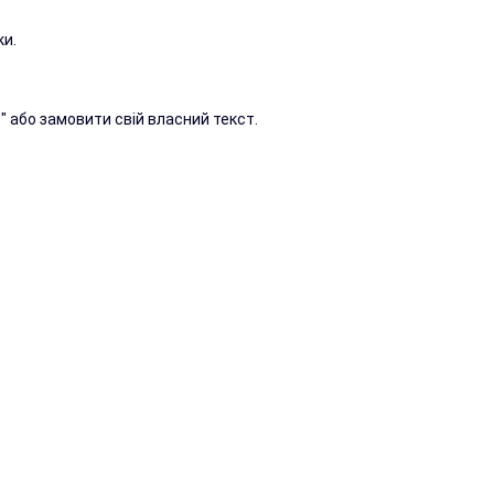
ки.
" або замовити свій власний текст.
лий пес №3 нержавіюча сталь
№3 Табличка з нержавіючої сталі.Стійкі до впливу
овлюють зазвичайна брами, ворота тощо. Зображення
ульдог, з попереджувальним написом поколу, округлої форми.
дворі злий собака 007