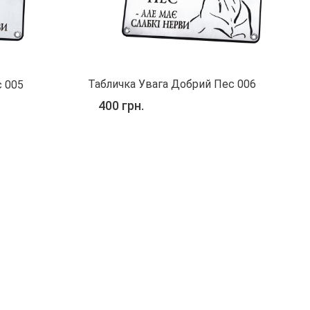
Табличка Увага Добрий Пес 006
с 005
400 грн.
лий пес №2
 260х120 №2 Виготовлена з металу. Пофарбована
адкий,жовтий гладкий, та чорний матовий). Стійкі до впливу
стійкі. Таблички закріплюють на хвіртку брами, для
ь. У першому варіанті таблички,...