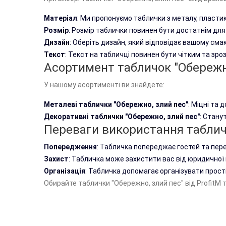
Матеріал
: Ми пропонуємо таблички з металу, пластик
Розмір
: Розмір таблички повинен бути достатнім для 
Дизайн
: Оберіть дизайн, який відповідає вашому сма
Текст
: Текст на табличці повинен бути чітким та зр
Асортимент табличок "Обережно,
У нашому асортименті ви знайдете:
Металеві таблички "Обережно, злий пес"
: Міцні та 
Декоративні таблички "Обережно, злий пес"
: Стану
Переваги використання табличо
Попередження
: Табличка попереджає гостей та пере
Захист
: Табличка може захистити вас від юридичної в
Організація
: Табличка допомагає організувати прості
Обирайте таблички "Обережно, злий пес" від ProfitM 