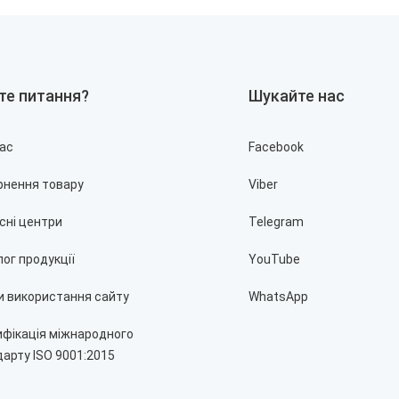
400 грн.
Розпродано
те питання?
Шукайте нас
нас
Facebook
Табличка Остерігайт
рнення товару
Viber
400 грн.
сні центри
Telegram
Табличка Остерігайтеся соба
ог продукції
YouTube
Пофарбована пороштовою фар
Стійкі до впливу атмосферних
и використання сайту
WhatsApp
брами, для застереження осіб,
ифікація міжнародного
арту ISO 9001:2015
+
Купити