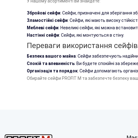
У нашому асортименті ви знайдете:
Збройові сейфи
: Сейфи, призначені для зберігання зб
Зламостійкі сейфи
: Сейфи, які мають високу стійкіст
Меблеві сейфи
: Невеликі сейфи, які можна встановит
Настінні сейфи
: Сейфи, які монтуються в стіну.
Переваги використання сейфі
Безпека вашого майна
: Сейфи забезпечують надійни
Спокій та впевненість
: Ви будете спокійні за збере
Організація та порядок
: Сейфи допомагають організ
Обирайте сейфи
PROFIT M
та забезпечте безпеку ваш
Має