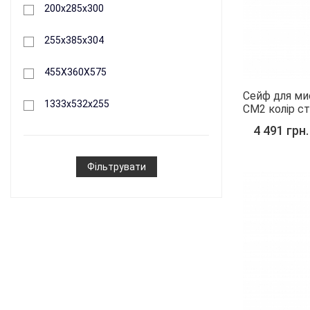
200х285х300
255х385х304
455Х360Х575
Сейф для мис
1333x532x255
СМ2 колір ст
4 491 грн.
Фільтрувати