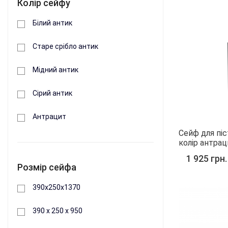
Колір сейфу
Білий антик
Старе срібло антик
Мідний антик
Сірий антик
Антрацит
Сейф для піс
колір антрац
1 925 грн.
Розмір сейфа
390х250х1370
390 х 250 х 950