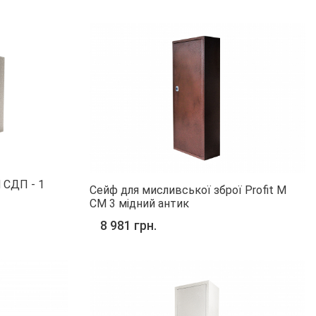
M СДП - 1
Сейф для мисливської зброї Profit M
СМ 3 мідний антик
8 981 грн.