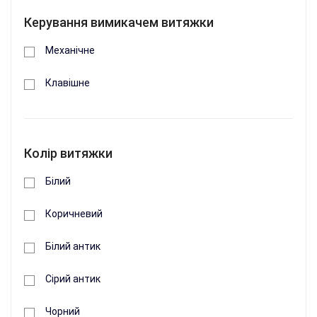
+
Керування вимикачем витяжки
Купити
Механічне
Клавішне
Колір витяжки
Білий
Коричневий
Білий антик
Витяжка кухонна PROFIT M Ніка Еко 60 см
Сірий антик
420 м3 3 швидкості колір чорний
Чорний